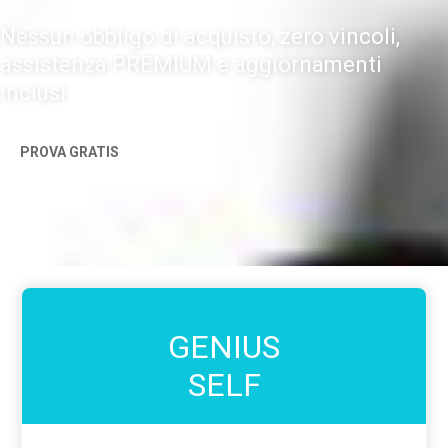
Nessun obbligo di acquisto, zero vincoli,
assistenza PREMIUM e aggiornamenti
inclusi
PROVA GRATIS
GENIUS
SELF