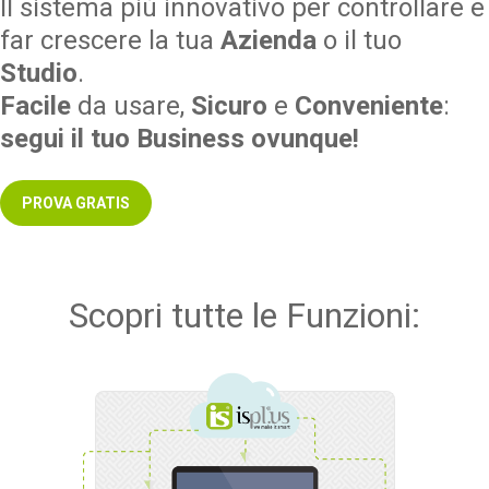
Il sistema più innovativo per controllare
e
far crescere la tua
A
zienda
o il tuo
St
udio
.
Facile
da usare,
S
icuro
e
C
onveniente
:
s
egui il tuo Business ovunque!
PROVA GRATIS
Scopri tutte le Funzioni: